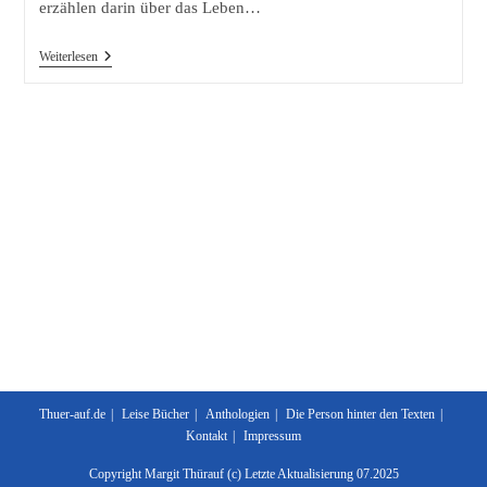
erzählen darin über das Leben…
Making-
Weiterlesen
Of:
Die
Geschichte
Über
Die
Entstehung
Des
Buches
„AM
ENDE
Frieden“
Thuer-auf.de
Leise Bücher
Anthologien
Die Person hinter den Texten
Kontakt
Impressum
Copyright Margit Thürauf (c) Letzte Aktualisierung 07.2025