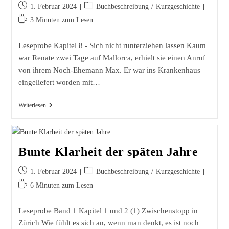
Beitrag
Beitrags-
1. Februar 2024
Buchbeschreibung
/
Kurzgeschichte
veröffentlicht:
Kategorie:
Lesedauer:
3 Minuten zum Lesen
Leseprobe Kapitel 8 - Sich nicht runterziehen lassen Kaum
war Renate zwei Tage auf Mallorca, erhielt sie einen Anruf
von ihrem Noch-Ehemann Max. Er war ins Krankenhaus
eingeliefert worden mit…
Gelebte
Weiterlesen
Wahrheit
–
Band
2
Bunte Klarheit der späten Jahre
Beitrag
Beitrags-
1. Februar 2024
Buchbeschreibung
/
Kurzgeschichte
veröffentlicht:
Kategorie:
Lesedauer:
6 Minuten zum Lesen
Leseprobe Band 1 Kapitel 1 und 2 (1) Zwischenstopp in
Zürich Wie fühlt es sich an, wenn man denkt, es ist noch