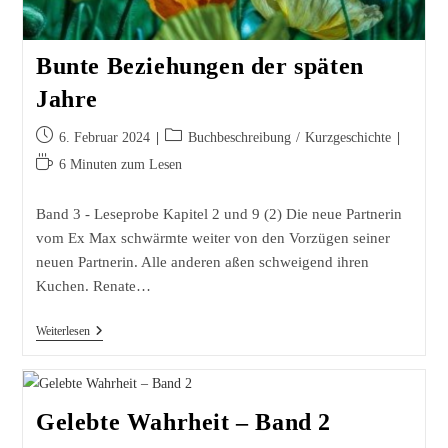
Bunte Beziehungen der späten
Jahre
Beitrag
Beitrags-
6. Februar 2024
Buchbeschreibung
/
Kurzgeschichte
veröffentlicht:
Kategorie:
Lesedauer:
6 Minuten zum Lesen
Band 3 - Leseprobe Kapitel 2 und 9 (2) Die neue Partnerin
vom Ex Max schwärmte weiter von den Vorzügen seiner
neuen Partnerin. Alle anderen aßen schweigend ihren
Kuchen. Renate…
Bunte
Weiterlesen
Beziehungen
Der
Späten
Jahre
Gelebte Wahrheit – Band 2