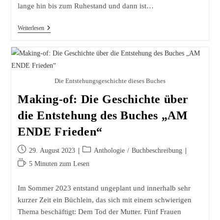
lange hin bis zum Ruhestand und dann ist…
Bunte
Weiterlesen
Klarheit
Der
Späten
Jahre
Die Entstehungsgeschichte dieses Buches
Making-of: Die Geschichte über
die Entstehung des Buches „AM
ENDE Frieden“
Beitrag
Beitrags-
29. August 2023
Anthologie
/
Buchbeschreibung
veröffentlicht:
Kategorie:
Lesedauer:
5 Minuten zum Lesen
Im Sommer 2023 entstand ungeplant und innerhalb sehr
kurzer Zeit ein Büchlein, das sich mit einem schwierigen
Thema beschäftigt: Dem Tod der Mutter. Fünf Frauen