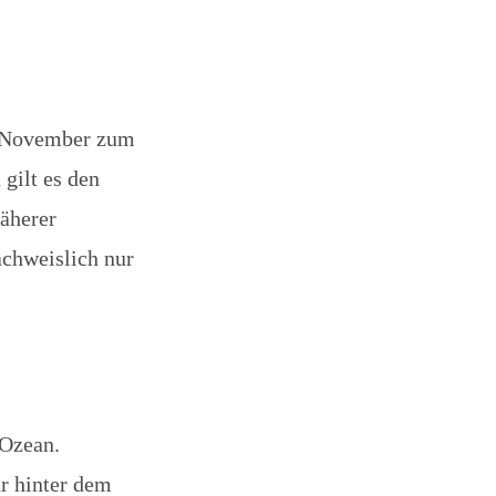
n November zum
gilt es den
äherer
achweislich nur
 Ozean.
r hinter dem