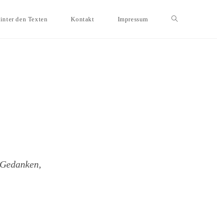
inter den Texten
Kontakt
Impressum
Website-
Suche
umschalten
 Gedanken,