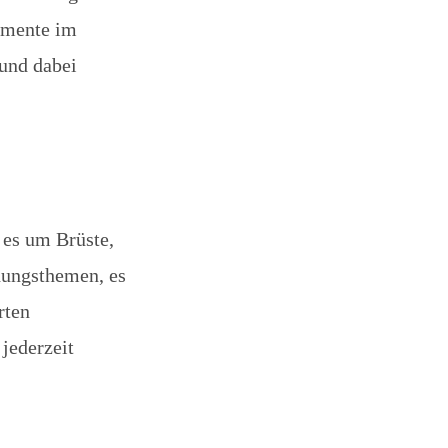
omente im
und dabei
 es um Brüste,
dungsthemen, es
rten
jederzeit