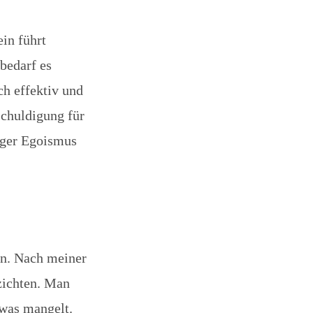
ein führt
bedarf es
ch effektiv und
schuldigung für
niger Egoismus
en. Nach meiner
zichten. Man
twas mangelt.