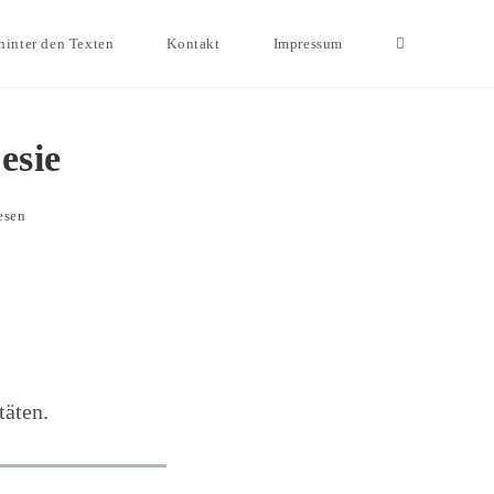
hinter den Texten
Kontakt
Impressum
Website-
Suche
esie
esen
umschalten
täten.